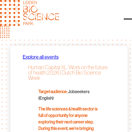
Skip
to
content
O
Explore all events
Human Capital XL: Work on the future
of health 2026 | Dutch Bio Science
Week
Target audience:
Jobseekers
(English)
The life sciences & health sector is
full of opportunity for anyone
exploring their next career step.
During this event, we’re bringing