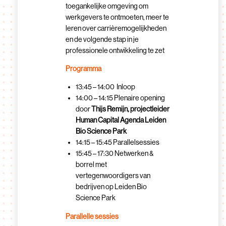
toegankelijke omgeving om
werkgevers te ontmoeten, meer te
leren over carrièremogelijkheden
en de volgende stap in je
professionele ontwikkeling te zet
Programma
13:45 – 14:00 Inloop
14:00 – 14:15 Plenaire opening
door
Thijs Remijn, projectleider
Human Capital Agenda Leiden
Bio Science Park
14:15 – 15:45 Parallelsessies
15:45 – 17:30 Netwerken &
borrel met
vertegenwoordigers van
bedrijven op Leiden Bio
Science Park
Parallelle sessies