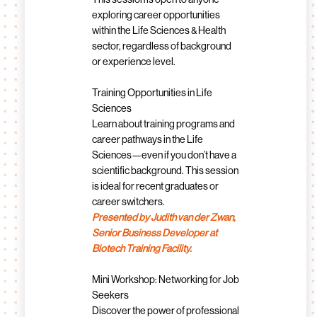
exploring career opportunities
within the Life Sciences & Health
sector, regardless of background
or experience level.
Training Opportunities in Life
Sciences
Learn about training programs and
career pathways in the Life
Sciences—even if you don’t have a
scientific background. This session
is ideal for recent graduates or
career switchers.
Presented by Judith van der Zwan,
Senior Business Developer at
Biotech Training Facility.
Mini Workshop: Networking for Job
Seekers
Discover the power of professional