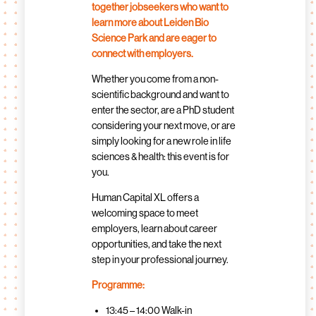
together jobseekers who want to
learn more about Leiden Bio
Science Park and are eager to
connect with employers.
Whether you come from a non-
scientific background and want to
enter the sector, are a PhD student
considering your next move, or are
simply looking for a new role in life
sciences & health: this event is for
you.
Human Capital XL offers a
welcoming space to meet
employers, learn about career
opportunities, and take the next
step in your professional journey.
Programme:
13:45 – 14:00 Walk-in