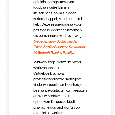
opleidingsprogramma’s en
loopbaanroutes binnen
life sciences, ook als je geen
wetenschappelijke achtergrond
hebt. Deze sessie is ideaal voor
pas afgestudeerden en mensen
die een carrièreswitch overwegen.
Gegeven door Judith van der
Zwan, Senior Business Developer
bij Biotech Training Facility.
Miniworkshop: Netwerken voor
werkzoekenden
Ontdek de kracht van
professioneel netwerken bij het
vinden van een baan. Leer hoe je je
bestaande contacten kunt benutten
en nieuwe contacten kunt
opbouwen. De sessie biedt
praktische do’s-and-don’ts voor
effectief netwerken.