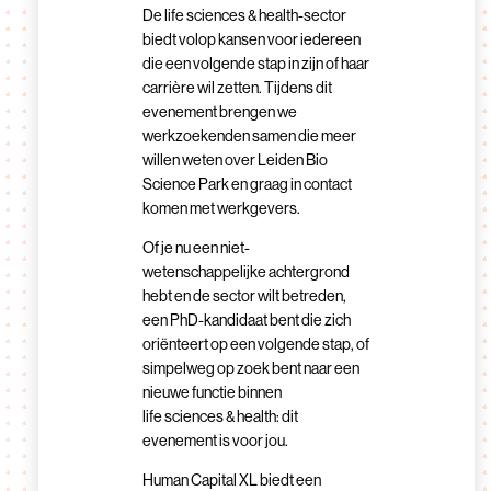
De life sciences & health-sector
biedt volop kansen voor iedereen
die een volgende stap in zijn of haar
carrière wil zetten. Tijdens dit
evenement brengen we
werkzoekenden samen die meer
willen weten over Leiden Bio
Science Park en graag in contact
komen met werkgevers.
Of je nu een niet-
wetenschappelijke achtergrond
hebt en de sector wilt betreden,
een PhD-kandidaat bent die zich
oriënteert op een volgende stap, of
simpelweg op zoek bent naar een
nieuwe functie binnen
life sciences & health: dit
evenement is voor jou.
Human Capital XL biedt een