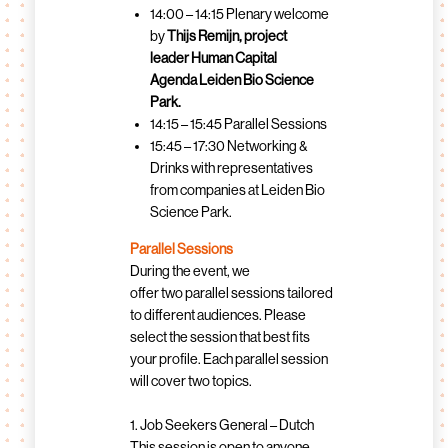
14:00 – 14:15 Plenary welcome
by
Thijs Remijn, project
leader Human Capital
Agenda Leiden Bio Science
Park.
14:15 – 15:45 Parallel Sessions
15:45 – 17:30 Networking &
Drinks with representatives
from companies at Leiden Bio
Science Park.
Parallel Sessions
During the event, we
offer two parallel sessions tailored
to different audiences. Please
select the session that best fits
your profile. Each parallel session
will cover two topics.
1. Job Seekers General – Dutch
This session is open to anyone