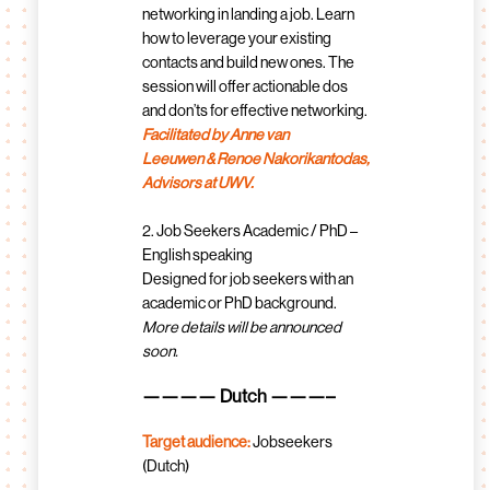
networking in landing a job. Learn
how to leverage your existing
contacts and build new ones. The
session will offer actionable dos
and don’ts for effective networking.
Facilitated by Anne van
Leeuwen & Renoe
Nakorikantodas,
Advisors at UWV.
2. Job Seekers Academic / PhD –
English speaking
Designed for job seekers with an
academic or PhD background.
More details will be announced
soon.
———— Dutch ———–
Target audience:
Jobseekers
(Dutch)