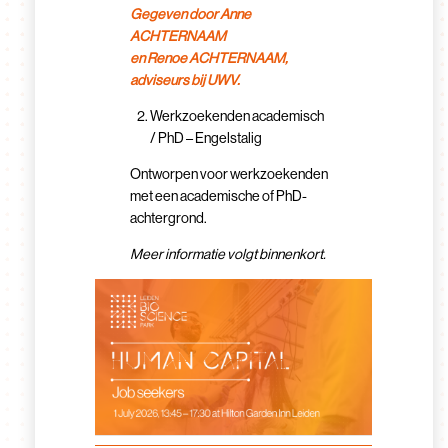
Gegeven door Anne
ACHTERNAAM
en Renoe ACHTERNAAM,
adviseurs bij UWV.
Werkzoekenden academisch
/ PhD – Engelstalig
Ontworpen voor werkzoekenden
met een academische of PhD-
achtergrond.
Meer informatie volgt binnenkort.