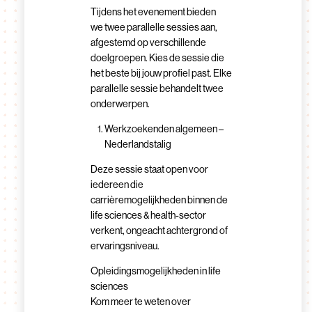
Tijdens het evenement bieden
we twee parallelle sessies aan,
afgestemd op verschillende
doelgroepen. Kies de sessie die
het beste bij jouw profiel past. Elke
parallelle sessie behandelt twee
onderwerpen.
Werkzoekenden algemeen –
Nederlandstalig
Deze sessie staat open voor
iedereen die
carrièremogelijkheden binnen de
life sciences & health-sector
verkent, ongeacht achtergrond of
ervaringsniveau.
Opleidingsmogelijkheden in life
sciences
Kom meer te weten over